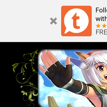
Fol
wit
FRE